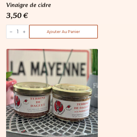
Vinaigre de cidre
3,50
€
quantité
de
Ajouter Au Panier
Vinaigre
de
cidre