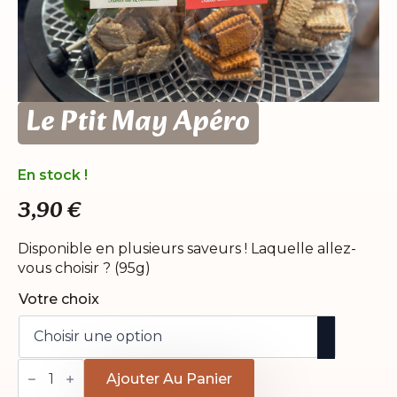
Le Ptit May Apéro
En stock !
3,90
€
Disponible en plusieurs saveurs ! Laquelle allez-
vous choisir ? (95g)
Votre choix
quantité
de
Ajouter Au Panier
Le