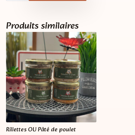
Ptit
May
Apéro
Produits similaires
Rillettes OU Pâté de poulet