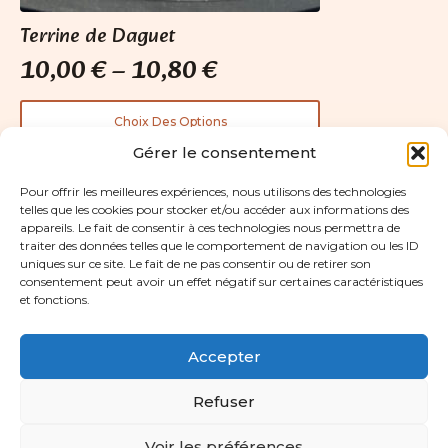
Terrine de Daguet
10,00
€
–
10,80
€
Plage
de
Ce
Choix Des Options
produit
prix :
Gérer le consentement
a
10,00 €
plusieurs
Pour offrir les meilleures expériences, nous utilisons des technologies
à
variations.
Voir aussi
telles que les cookies pour stocker et/ou accéder aux informations des
Les
10,80 €
appareils. Le fait de consentir à ces technologies nous permettra de
options
traiter des données telles que le comportement de navigation ou les ID
peuvent
uniques sur ce site. Le fait de ne pas consentir ou de retirer son
consentement peut avoir un effet négatif sur certaines caractéristiques
être
et fonctions.
choisies
sur
la
Accepter
page
Tous droits réservés Les Paniers Gourmands
du
Refuser
Mentions
Politique de
Politique de
produit
légales
confidentialité
cookies (UE)
Voir les préférences