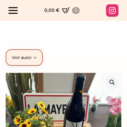
0,00
€
0
Voir aussi