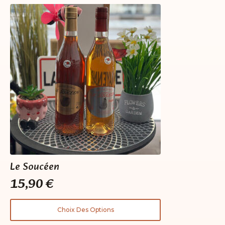
Le Soucéen
15,90
€
Ce
Choix Des Options
produit