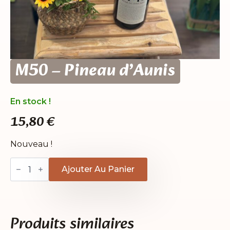
M50 – Pineau d’Aunis
En stock !
15,80
€
Nouveau !
quantité
de
Ajouter Au Panier
M50
-
Pineau
d'Aunis
Produits similaires