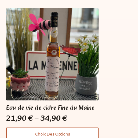
a
plusieurs
variations.
Les
options
peuvent
être
choisies
sur
la
page
du
produit
Eau de vie de cidre Fine du Maine
21,90
€
–
34,90
€
Plage
de
Ce
Choix Des Options
produit