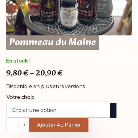
Pommeau du Maine
En stock !
9,80
€
–
20,90
€
Plage
de
Disponible en plusieurs versions.
prix :
Votre choix
9,80 €
à
quantité
20,90 €
de
Ajouter Au Panier
Pommeau
du