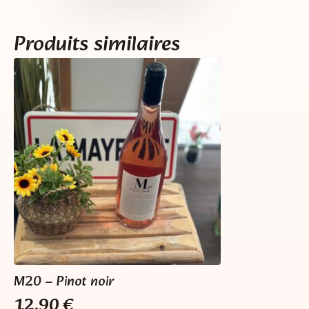
Maine
Produits similaires
M20 – Pinot noir
12,90
€