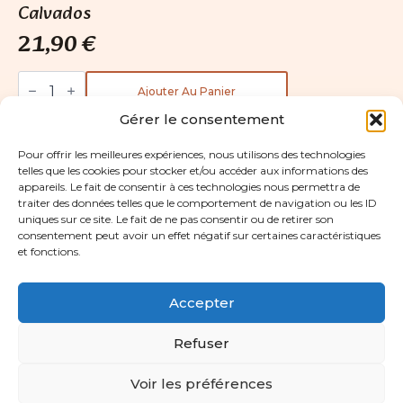
Calvados
21,90
€
quantité
de
Ajouter Au Panier
Calvados
Gérer le consentement
Pour offrir les meilleures expériences, nous utilisons des technologies
Voir aussi
telles que les cookies pour stocker et/ou accéder aux informations des
appareils. Le fait de consentir à ces technologies nous permettra de
traiter des données telles que le comportement de navigation ou les ID
uniques sur ce site. Le fait de ne pas consentir ou de retirer son
consentement peut avoir un effet négatif sur certaines caractéristiques
et fonctions.
Accepter
Tous droits réservés Les Paniers Gourmands
Refuser
Mentions
Politique de
Politique de
légales
confidentialité
cookies (UE)
Voir les préférences
Réalisation : Hugo Delahaye EI - Création de site internet Freelance