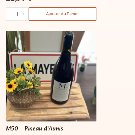
quantité
de
Ajouter Au Panier
M20
-
Pinot
noir
M50 – Pineau d’Aunis