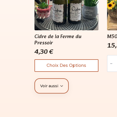
Cidre de la Ferme du
M50
Pressoir
15
4,30
€
quan
de
Ce
M50
Choix Des Options
produit
-
a
Pine
d'Au
plusieurs
variations.
Voir aussi
Les
options
peuvent
être
choisies