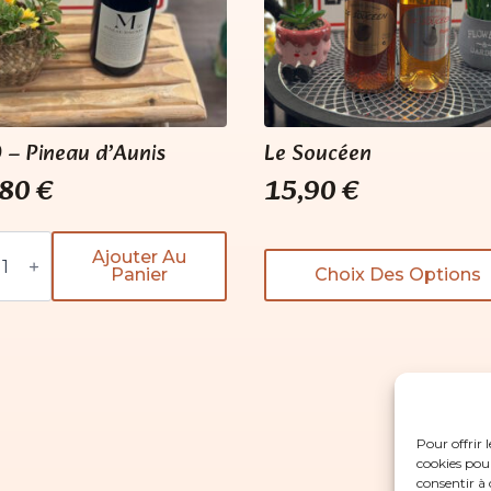
 – Pineau d’Aunis
Le Soucéen
,80
€
15,90
€
tité
Ajouter Au
Ce
Panier
Choix Des Options
produit
a
au
nis
plusieurs
variations.
Les
options
peuvent
Pour offrir 
être
cookies pour
choisies
consentir à 